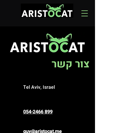
054 -
2466899
צור קשר
Tel Aviv, Israel
054-2466 899
guy@aristocat.me